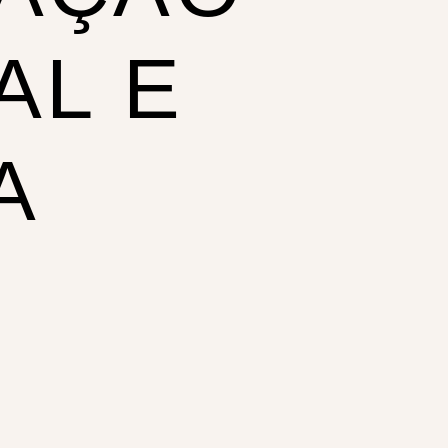
AL E
A