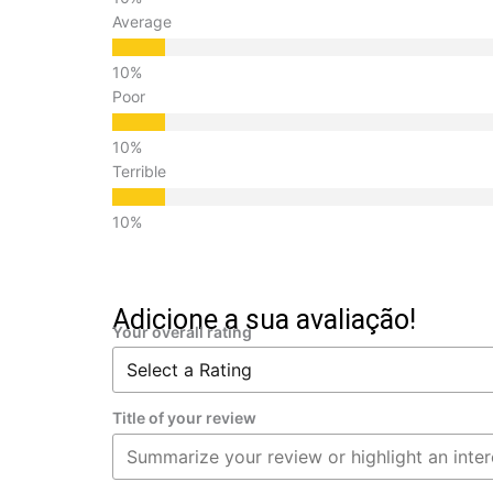
Average
Poor
Terrible
Adicione a sua avaliação!
Your overall rating
Title of your review